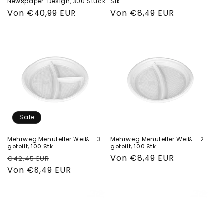
Newspaper-Design, 300 Stück
Stk.
Normaler
Von €40,99 EUR
Normaler
Von €8,49 EUR
Preis
Preis
Sale
Mehrweg Menüteller Weiß - 3-
Mehrweg Menüteller Weiß - 2-
geteilt, 100 Stk.
geteilt, 100 Stk.
Normaler
Verkaufspreis
Normaler
Von €8,49 EUR
€42,45 EUR
Preis
Von €8,49 EUR
Preis