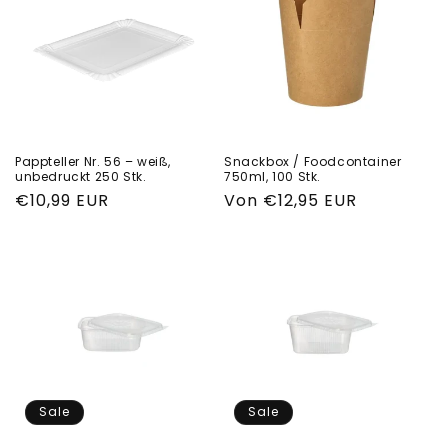
Pappteller Nr. 56 – weiß,
Snackbox / Foodcontainer
unbedruckt 250 Stk.
750ml, 100 Stk.
Normaler
€10,99 EUR
Normaler
Von €12,95 EUR
Preis
Preis
Sale
Sale