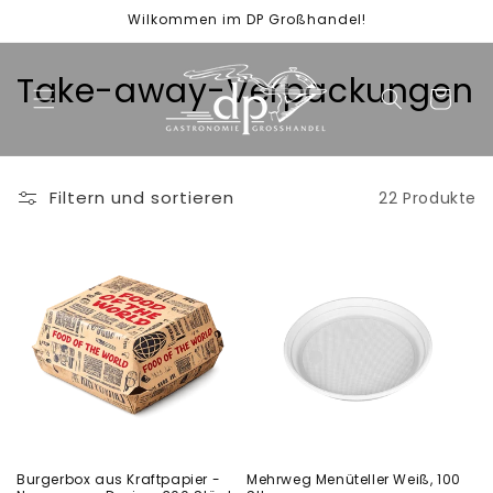
Direkt
Wilkommen im DP Großhandel!
zum
Inhalt
K
Take-away-Verpackungen
Warenkorb
a
t
Filtern und sortieren
22 Produkte
e
g
o
r
i
e
:
Burgerbox aus Kraftpapier -
Mehrweg Menüteller Weiß, 100