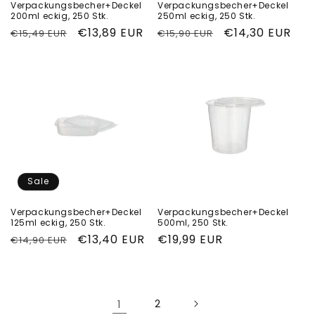
Verpackungsbecher+Deckel
Verpackungsbecher+Deckel
200ml eckig, 250 Stk.
250ml eckig, 250 Stk.
Normaler
Verkaufspreis
€13,89 EUR
Normaler
Verkaufspreis
€14,30 EUR
€15,49 EUR
€15,90 EUR
Preis
Preis
Sale
Verpackungsbecher+Deckel
Verpackungsbecher+Deckel
125ml eckig, 250 Stk.
500ml, 250 Stk.
Normaler
Verkaufspreis
€13,40 EUR
Normaler
€19,99 EUR
€14,90 EUR
Preis
Preis
1
2