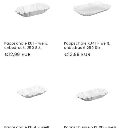
Pappschale KU1 – weiß,
Pappschale KU41 – weiß,
unbedruckt 250 Stk.
unbedruckt 250 Stk.
Normaler
€12,99 EUR
Normaler
€13,99 EUR
Preis
Preis
Pappschale KU51 – weiß,
Pappschüsseln KU0b – weiß,