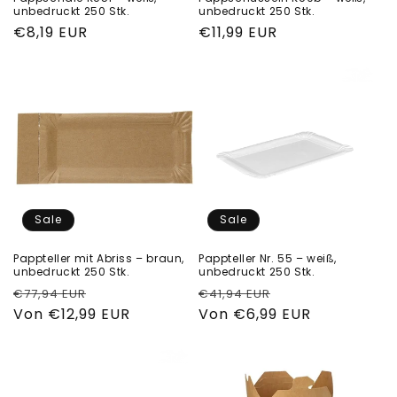
unbedruckt 250 Stk.
unbedruckt 250 Stk.
Normaler
€8,19 EUR
Normaler
€11,99 EUR
Preis
Preis
Sale
Sale
Pappteller mit Abriss – braun,
Pappteller Nr. 55 – weiß,
unbedruckt 250 Stk.
unbedruckt 250 Stk.
Normaler
Verkaufspreis
Normaler
Verkaufspreis
€77,94 EUR
€41,94 EUR
Preis
Von €12,99 EUR
Preis
Von €6,99 EUR