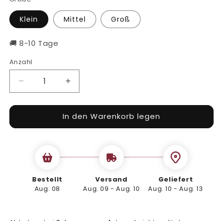
Klein
Mittel
Groß
🚚 8-10 Tage
Anzahl
Verringere
Erhöhe
die
die
Menge
Menge
In den Warenkorb legen
für
für
Burgerbox
Burgerbox
aus
aus
Kraftpapier
Kraftpapier
-
-
Newspaper-
Newspaper-
Design,
Design,
Bestellt
Versand
Geliefert
300
Aug. 08
300
Aug. 09 - Aug. 10
Aug. 10 - Aug. 13
Stück
Stück