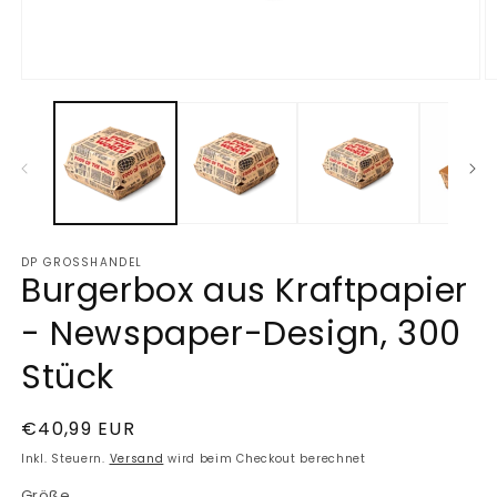
Medien
M
1
2
in
in
Modal
M
öffnen
ö
DP GROSSHANDEL
Burgerbox aus Kraftpapier
- Newspaper-Design, 300
Stück
Normaler
€40,99 EUR
Preis
Inkl. Steuern.
Versand
wird beim Checkout berechnet
Größe