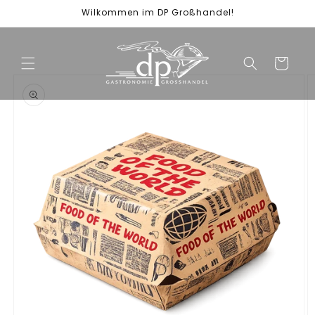
Direkt
Wilkommen im DP Großhandel!
zum
Inhalt
Warenkorb
duktinformationen
ingen