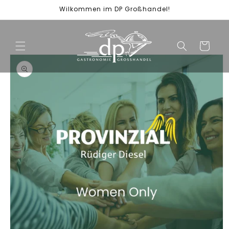
Direkt
Wilkommen im DP Großhandel!
zum
Inhalt
Warenkorb
duktinformationen
ingen