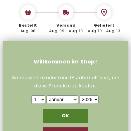
Cantina
Cantina
Chianti,
Chianti,
trocken
trocken
700ml
700ml
Bestellt
Versand
Geliefert
Aug. 08
Aug. 09 - Aug. 10
Aug. 10 - Aug. 13
Abholung bei
Schanzenweg 4
verfügbar
Gewöhnlich fertig in 24 Stunden
W
illkommen im Shop!
Shop-Informationen anzeigen
Sie müssen mindestens 18 Jahre alt sein, um
Vecchia Cantina Chianti – klassisch,
diese
Produkte zu kaufen
.
ausgewogen und charaktervoll
Vecchia Cantina Chianti ist ein traditionsreicher
toskanischer Rotwein mit eleganter Struktur und
OK
harmonischem Geschmack. In der Nase entfalten
sich Aromen von reifen Kirschen, roten Beeren und