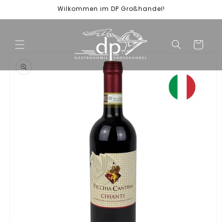
Direkt
Wilkommen im DP Großhandel!
zum
Inhalt
Warenkorb
duktinformationen
ingen