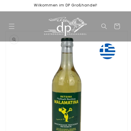
Direkt
Wilkommen im DP Großhandel!
zum
Inhalt
Warenkorb
duktinformationen
ingen