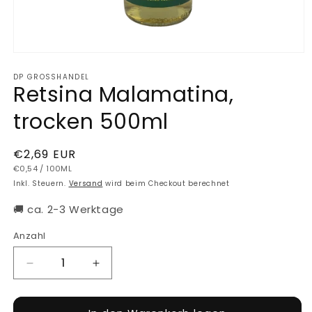
Medien
1
DP GROSSHANDEL
in
Retsina Malamatina,
Modal
öffnen
trocken 500ml
Normaler
€2,69 EUR
GRUNDPREIS
PRO
Preis
€0,54
/
100ML
Inkl. Steuern.
Versand
wird beim Checkout berechnet
🚚 ca. 2-3 Werktage
Anzahl
Verringere
Erhöhe
die
die
Menge
Menge