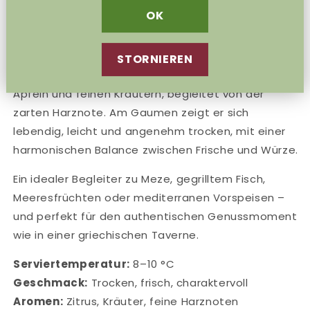
Geschichte. Sein einzigartiges Aroma entsteht
OK
durch die traditionelle Veredelung mit Pinienharz –
ein unverkennbares Merkmal, das ihm seine typisch
griechische Note verleiht. In der Nase entfalten
STORNIEREN
sich frische Noten von Zitrusfrüchten, grünen
Äpfeln und feinen Kräutern, begleitet von der
zarten Harznote. Am Gaumen zeigt er sich
lebendig, leicht und angenehm trocken, mit einer
harmonischen Balance zwischen Frische und Würze.
Ein idealer Begleiter zu Meze, gegrilltem Fisch,
Meeresfrüchten oder mediterranen Vorspeisen –
und perfekt für den authentischen Genussmoment
wie in einer griechischen Taverne.
Serviertemperatur:
8–10 °C
Geschmack:
Trocken, frisch, charaktervoll
Aromen:
Zitrus, Kräuter, feine Harznoten