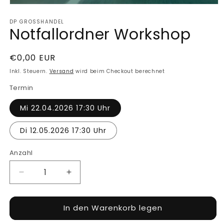
Medien
1
DP GROSSHANDEL
in
Notfallordner Workshop
Modal
öffnen
Normaler
€0,00 EUR
Preis
Inkl. Steuern.
Versand
wird beim Checkout berechnet
Termin
Mi 22.04.2026 17:30 Uhr
Di 12.05.2026 17:30 Uhr
Anzahl
Verringere
Erhöhe
die
die
Menge
Menge
In den Warenkorb legen
für
für
Notfallordner
Notfallordner