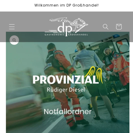
Direkt
Wilkommen im DP Großhandel!
zum
Inhalt
Warenkorb
duktinformationen
ingen