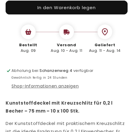
Menge
Menge
In den Warenkorb legen
für
für
Kunststoffdeckel
Kunststoffdeckel
mit
mit
Kreuzschlitz
Kreuzschlitz
für
für
0,2
0,2
l
l
Bestellt
Versand
Geliefert
Becher
Aug. 09
Becher
Aug. 10 - Aug. 11
Aug. 11 - Aug. 14
–
–
75
75
mm,
mm,
Abholung bei
Schanzenweg 4
verfügbar
10x100
10x100
Gewöhnlich fertig in 24 Stunden
Stk.
Stk.
Shop-Informationen anzeigen
Kunststoffdeckel mit Kreuzschlitz für 0,2 l
Becher – 75 mm – 10 x 100 Stk.
Der Kunststoffdeckel mit praktischem Kreuzschlitz
ist die ideale Ergänzung für 0,2 l Einwegbecher. Er