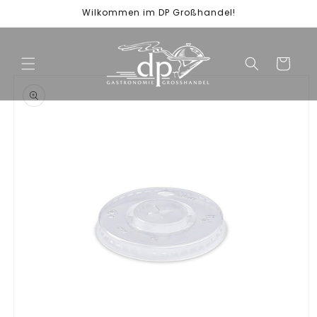
Direkt
Wilkommen im DP Großhandel!
zum
Inhalt
Warenkorb
duktinformationen
ingen