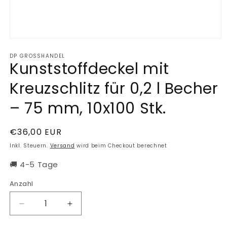
Medien
1
DP GROSSHANDEL
in
Kunststoffdeckel mit
Modal
öffnen
Kreuzschlitz für 0,2 l Becher
– 75 mm, 10x100 Stk.
Normaler
€36,00 EUR
Preis
Inkl. Steuern.
Versand
wird beim Checkout berechnet
🚚 4-5 Tage
Anzahl
Verringere
Erhöhe
die
die