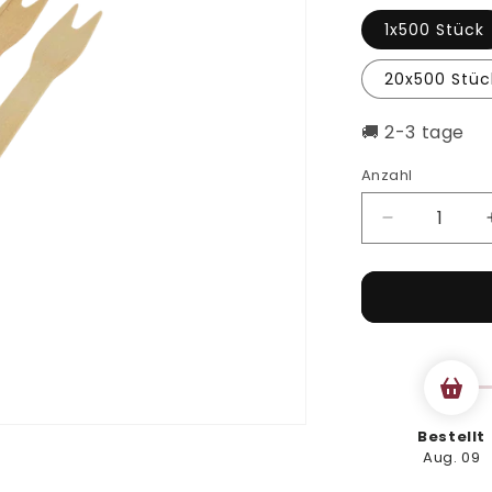
1x500 Stück
20x500 Stüc
🚚 2-3 tage
Anzahl
Verringere
die
Menge
für
Holzpiekser
groß
120
mm,
500
Stk.
Bestellt
Aug. 09