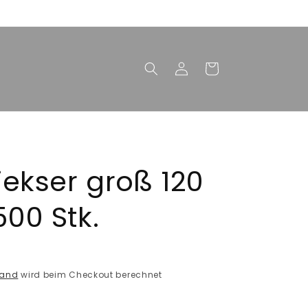
Einloggen
Warenkorb
iekser groß 120
00 Stk.
sand
wird beim Checkout berechnet