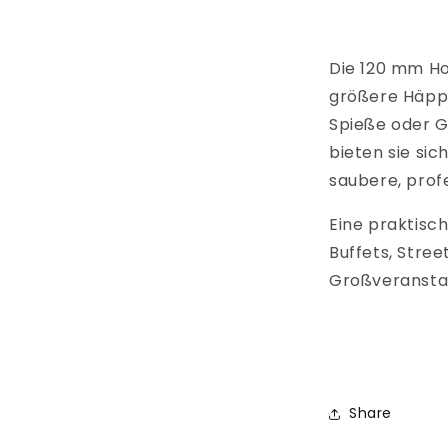
Die 120 mm Ho
größere Häppc
Spieße oder Gr
bieten sie si
saubere, profe
Eine praktisc
Buffets, Stree
Großveransta
Share