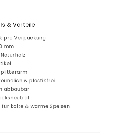
ls & Vorteile
k pro Verpackung
20 mm
 Naturholz
tikel
splitterarm
eundlich & plastikfrei
ch abbaubar
cksneutral
 für kalte & warme Speisen