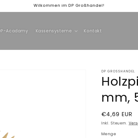
Wilkommen im DP Großhandel!
DP-Acadamy
Kassensysteme
Kontakt
DP GROSSHANDEL
Holzp
mm, 5
Normaler
€4,69 EUR
Preis
Inkl. Steuern.
Ver
Menge