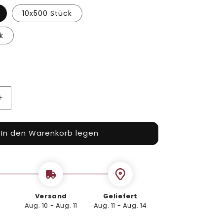
10x500 Stück
k
Erhöhe
die
Menge
In den Warenkorb legen
für
Holzpiekser
groß
120
mm,
500
Stk.
Versand
Geliefert
Aug. 10 - Aug. 11
Aug. 11 - Aug. 14