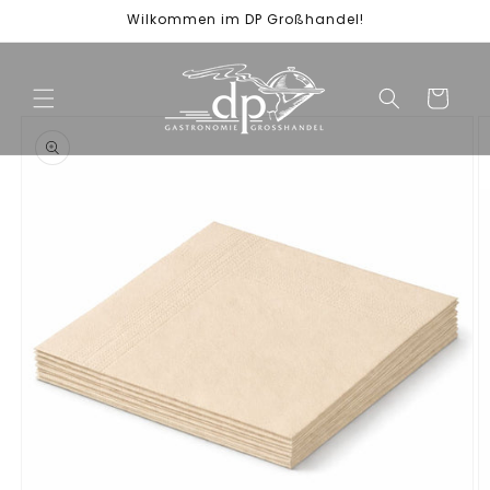
Direkt
Wilkommen im DP Großhandel!
zum
Inhalt
Warenkorb
duktinformationen
ingen