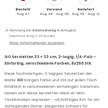
33
33
cm,
cm,
Bestellt
Versand
Geliefert
2-
Aug. 07
2-
Aug. 08 - Aug. 09
Aug. 09 - Aug. 12
lagig,
lagig,
1/4
1/4
Falz
Falz
Abholung bei
Schanzenweg 4
verfügbar
–
–
Gewöhnlich fertig in 24 Stunden
Einfarbig,
Einfarbig,
Shop-Informationen anzeigen
verschiedene
verschiedene
Farben,
Farben,
2.000
2.000
GO Servietten 33 × 33 cm, 2-lagig, 1/4-Falz –
Stk
Stk
Einfarbig, verschiedene Farben, 8x250 Stk
Diese hochwertigen, 2-lagigen Servietten der
Marke
GO
bringen Farbe und Stil auf jeden Tisch.
Erhältlich in verschiedenen einfarbigen Varianten,
lassen sich diese Servietten ideal an dein
Tischkonzept anpassen – ob kräftiges Rot für ein
aufregendes Dinner, elegantes Schwarz für