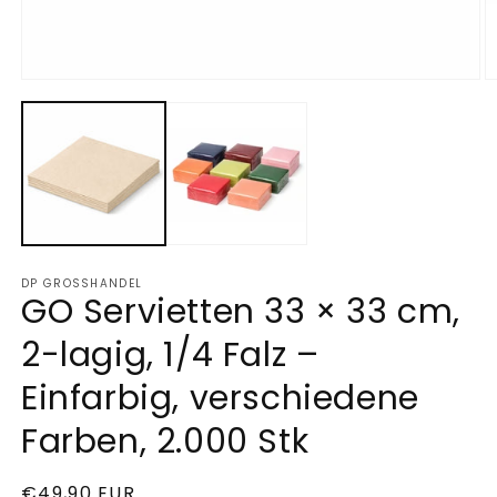
Medien
M
1
2
in
in
Modal
M
öffnen
ö
DP GROSSHANDEL
GO Servietten 33 × 33 cm,
2-lagig, 1/4 Falz –
Einfarbig, verschiedene
Farben, 2.000 Stk
Normaler
€49,90 EUR