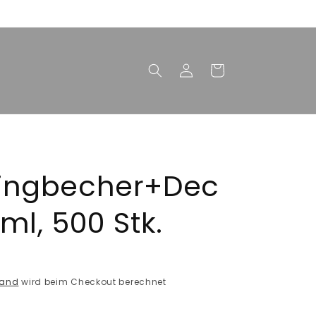
Einloggen
Warenkorb
singbecher+Dec
ml, 500 Stk.
sand
wird beim Checkout berechnet