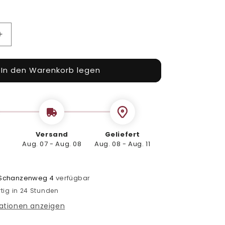
Erhöhe
die
Menge
In den Warenkorb legen
für
cher+Deckel
Dressingbecher+Deckel
30ml,
500
Stk.
Versand
Geliefert
Aug. 07 - Aug. 08
Aug. 08 - Aug. 11
Schanzenweg 4
verfügbar
tig in 24 Stunden
ationen anzeigen