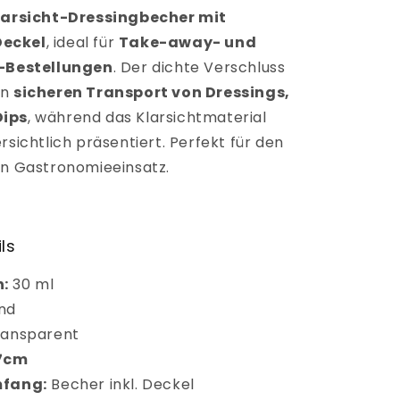
larsicht-
Dressingbecher mit
eckel
, ideal für
Take-away- und
e-Bestellungen
. Der dichte Verschluss
en
sicheren Transport von Dressings,
Dips
, während das Klarsichtmaterial
rsichtlich präsentiert. Perfekt für den
en Gastronomieeinsatz.
ls
:
30 ml
nd
ransparent
 7cm
mfang:
Becher inkl. Deckel