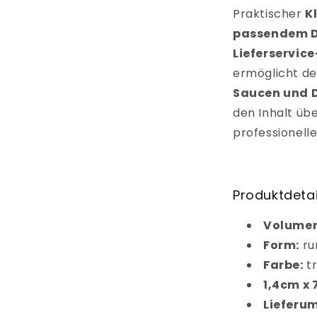
Praktischer
K
passendem D
Lieferservic
ermöglicht d
Saucen und 
den Inhalt übe
professionell
Produktdetai
Volumen
Form:
ru
Farbe:
t
1,4cm x
Lieferu