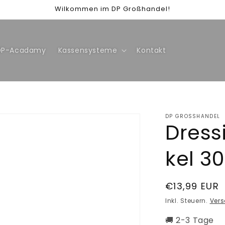
Wilkommen im DP Großhandel!
DP-Acadamy
Kassensysteme
Kontakt
DP GROSSHANDEL
Dres
kel 30
Normaler
€13,99 EUR
Preis
Inkl. Steuern.
Ver
🚚 2-3 Tage