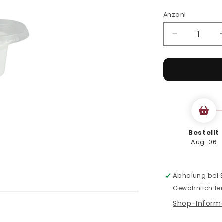
Anzahl
Verringere
die
Menge
für
Dressingbe
30ml,
500
Stk.
Bestellt
Aug. 06
Abholung bei
Gewöhnlich fer
Shop-Inform