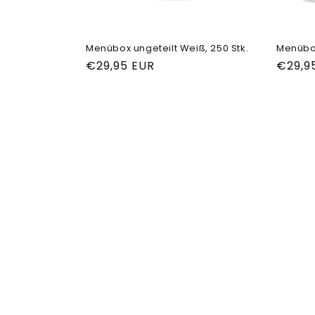
i
e
Menübox ungeteilt Weiß, 250 Stk.
Menübox
:
Normaler
€29,95 EUR
Norma
€29,9
Preis
Preis