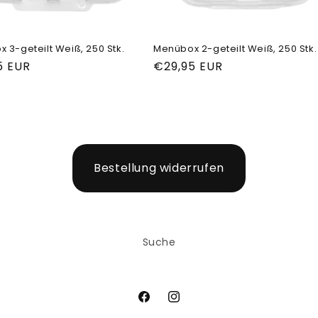
 3-geteilt Weiß, 250 Stk.
Menübox 2-geteilt Weiß, 250 Stk.
ler
5 EUR
Normaler
€29,95 EUR
Preis
Bestellung widerrufen
Suche
Facebook
Instagram