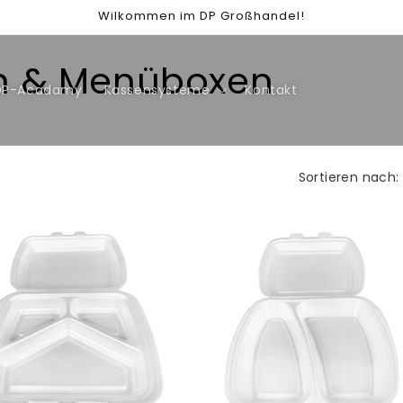
Wilkommen im DP Großhandel!
en & Menüboxen
DP-Acadamy
Kassensysteme
Kontakt
Sortieren nach: